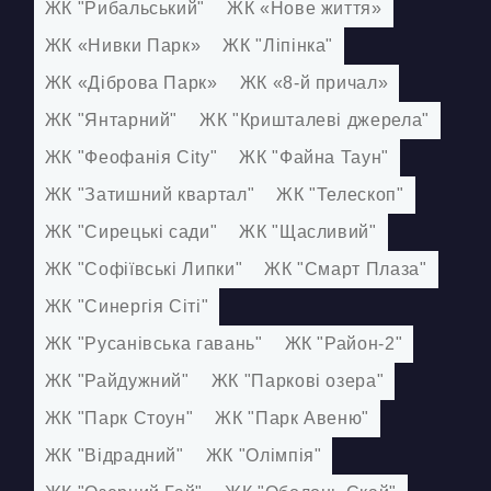
КОНТАКТИ
ЖК "Рибальський"
ЖК «Нове життя»
ЖК «Нивки Парк»
ЖК "Ліпінка"
БЛОГ
ЖК «Діброва Парк»
ЖК «8-й причал»
UK
RU
ЖК "Янтарний"
ЖК "Кришталеві джерела"
+380671500551
ЖК "Феофанія City"
ЖК "Файна Таун"
Замовити дзвінок зараз
ЖК "Затишний квартал"
ЖК "Телескоп"
ЖК "Сирецькі сади"
ЖК "Щасливий"
ЖК "Софіївські Липки"
ЖК "Смарт Плаза"
ЖК "Синергія Сіті"
ЖК "Русанівська гавань"
ЖК "Район-2"
ЖК "Райдужний"
ЖК "Паркові озера"
ЖК "Парк Стоун"
ЖК "Парк Авеню"
ЖК "Відрадний"
ЖК "Олімпія"