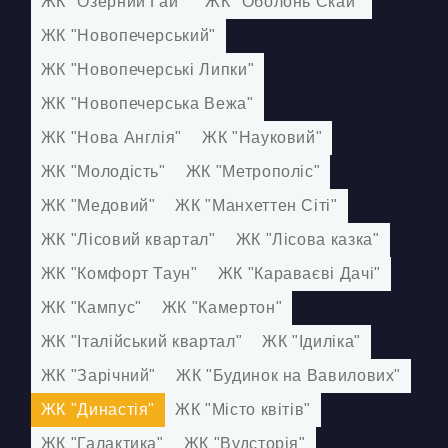
ЖК "Озерний Гай"
ЖК "Оболонь Скай"
ЖК "Новопечерський"
ЖК "Новопечерські Липки"
ЖК "Новопечерська Вежа"
ЖК "Нова Англія"
ЖК "Науковий"
ЖК "Молодість"
ЖК "Метрополіс"
ЖК "Медовий"
ЖК "Манхеттен Сіті"
ЖК "Лісовий квартал"
ЖК "Лісова казка"
ЖК "Комфорт Таун"
ЖК "Караваєві Дачі"
ЖК "Кампус"
ЖК "Камертон"
ЖК "Італійський квартал"
ЖК "Ідиліка"
ЖК "Зарічний"
ЖК "Будинок на Вавилових"
ЖК "Династія"
ЖК "Місто квітів"
ЖК "Галактика"
ЖК "Вудсторія"