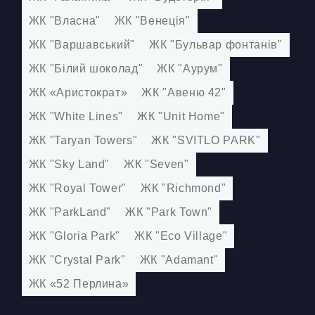
ЖК "Власна"
ЖК "Венеція"
ЖК "Варшавський"
ЖК "Бульвар фонтанів"
ЖК "Білий шоколад"
ЖК "Аурум"
ЖК «Аристократ»
ЖК "Авеню 42"
ЖК "White Lines"
ЖК "Unit Home"
ЖК "Taryan Towers"
ЖК "SVITLO PARK"
ЖК "Sky Land"
ЖК "Seven"
ЖК "Royal Tower"
ЖК "Richmond"
ЖК "ParkLand"
ЖК "Park Town"
ЖК "Gloria Park"
ЖК "Eco Village"
ЖК "Crystal Park"
ЖК "Adamant"
ЖК «52 Перлина»