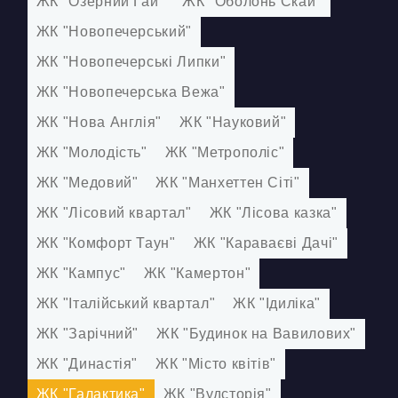
ЖК "Озерний Гай"
ЖК "Оболонь Скай"
ЖК "Новопечерський"
ЖК "Новопечерські Липки"
ЖК "Новопечерська Вежа"
ЖК "Нова Англія"
ЖК "Науковий"
ЖК "Молодість"
ЖК "Метрополіс"
ЖК "Медовий"
ЖК "Манхеттен Сіті"
ЖК "Лісовий квартал"
ЖК "Лісова казка"
ЖК "Комфорт Таун"
ЖК "Караваєві Дачі"
ЖК "Кампус"
ЖК "Камертон"
ЖК "Італійський квартал"
ЖК "Ідиліка"
ЖК "Зарічний"
ЖК "Будинок на Вавилових"
ЖК "Династія"
ЖК "Місто квітів"
ЖК "Галактика"
ЖК "Вудсторія"