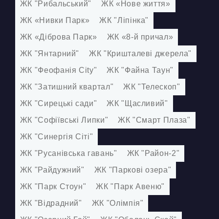
КОНТАКТИ
ЖК "Рибальський"
ЖК «Нове життя»
ЖК «Нивки Парк»
ЖК "Ліпінка"
БЛОГ
ЖК «Діброва Парк»
ЖК «8-й причал»
UK
RU
ЖК "Янтарний"
ЖК "Кришталеві джерела"
+380671500551
ЖК "Феофанія City"
ЖК "Файна Таун"
Замовити дзвінок зараз
ЖК "Затишний квартал"
ЖК "Телескоп"
ЖК "Сирецькі сади"
ЖК "Щасливий"
ЖК "Софіївські Липки"
ЖК "Смарт Плаза"
ЖК "Синергія Сіті"
ЖК "Русанівська гавань"
ЖК "Район-2"
ЖК "Райдужний"
ЖК "Паркові озера"
ЖК "Парк Стоун"
ЖК "Парк Авеню"
ЖК "Відрадний"
ЖК "Олімпія"