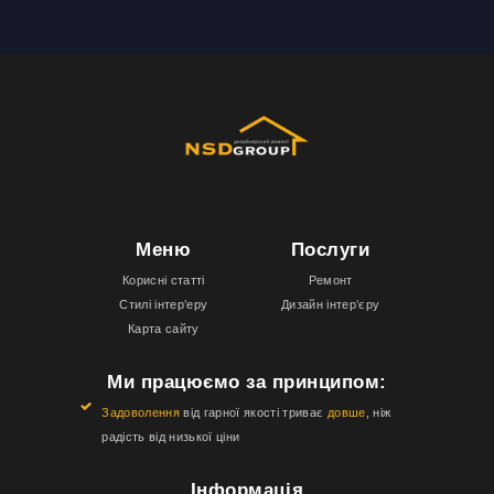
Меню
Послуги
Корисні статті
Ремонт
Стилі інтер’еру
Дизайн інтер’єру
Карта сайту
Ми працюємо за принципом:
Задоволення
від гарної якості триває
довше
, ніж
радість від низької ціни
Інформація