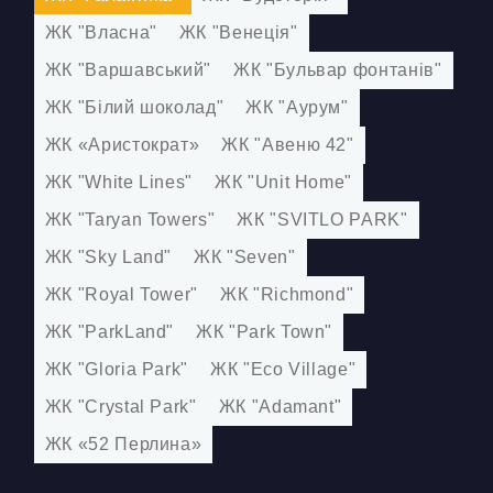
ЖК "Власна"
ЖК "Венеція"
ЖК "Варшавський"
ЖК "Бульвар фонтанів"
ЖК "Білий шоколад"
ЖК "Аурум"
ЖК «Аристократ»
ЖК "Авеню 42"
ЖК "White Lines"
ЖК "Unit Home"
ЖК "Taryan Towers"
ЖК "SVITLO PARK"
ЖК "Sky Land"
ЖК "Seven"
ЖК "Royal Tower"
ЖК "Richmond"
ЖК "ParkLand"
ЖК "Park Town"
ЖК "Gloria Park"
ЖК "Eco Village"
ЖК "Crystal Park"
ЖК "Adamant"
ЖК «52 Перлина»