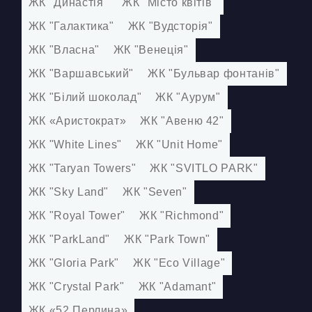
ЖК "Династія"
ЖК "Місто квітів"
ЖК "Галактика"
ЖК "Вудсторія"
ЖК "Власна"
ЖК "Венеція"
ЖК "Варшавський"
ЖК "Бульвар фонтанів"
ЖК "Білий шоколад"
ЖК "Аурум"
ЖК «Аристократ»
ЖК "Авеню 42"
ЖК "White Lines"
ЖК "Unit Home"
ЖК "Taryan Towers"
ЖК "SVITLO PARK"
ЖК "Sky Land"
ЖК "Seven"
ЖК "Royal Tower"
ЖК "Richmond"
ЖК "ParkLand"
ЖК "Park Town"
ЖК "Gloria Park"
ЖК "Eco Village"
ЖК "Crystal Park"
ЖК "Adamant"
ЖК «52 Перлина»