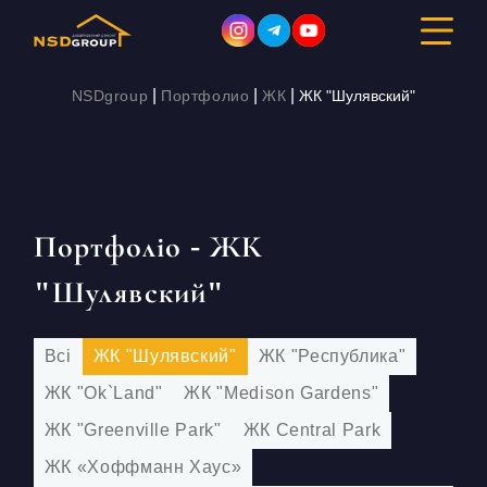
|
|
|
NSDgroup
Портфолио
ЖК
ЖК "Шулявский"
ДИЗАЙН ІНТЕР’ЄРУ
РЕМОНТ
Портфоліо - ЖК
БУДІВНИЦТВО
"Шулявский"
ПОРТФОЛІО
Всі
ЖК "Шулявский"
ЖК "Республика"
ВАРТІСТЬ
ЖК "Ok`Land"
ЖК "Medison Gardens"
ЖК "Greenville Park"
ЖК Central Park
ПРО КОМПАНІЮ
ЖК «Хоффманн Хаус»