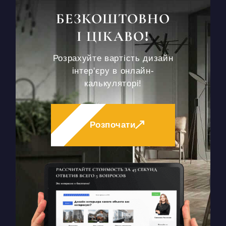
БЕЗКОШТОВНО
І ЦІКАВО!
Розрахуйте вартість дизайн
інтер'єру в онлайн-
калькуляторі!
Розпочати