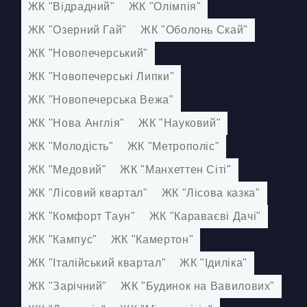
ЖК "Відрадний"
ЖК "Олімпія"
ЖК "Озерний Гай"
ЖК "Оболонь Скай"
ЖК "Новопечерський"
ЖК "Новопечерські Липки"
ЖК "Новопечерська Вежа"
ЖК "Нова Англія"
ЖК "Науковий"
ЖК "Молодість"
ЖК "Метрополіс"
ЖК "Медовий"
ЖК "Манхеттен Сіті"
ЖК "Лісовий квартал"
ЖК "Лісова казка"
ЖК "Комфорт Таун"
ЖК "Караваєві Дачі"
ЖК "Кампус"
ЖК "Камертон"
ЖК "Італійський квартал"
ЖК "Ідиліка"
ЖК "Зарічний"
ЖК "Будинок на Вавилових"