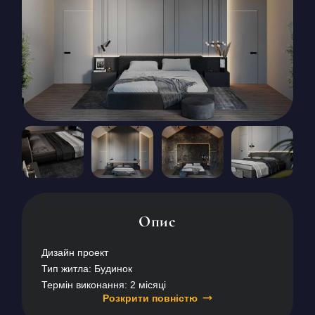
КОНТАКТИ
БЛОГ
UK
RU
+380671500551
Замовити дзвінок зараз
Опис
Дизайн проект
Тип житла: Будинок
Термін виконання: 2 місяці
Розкрити повністю