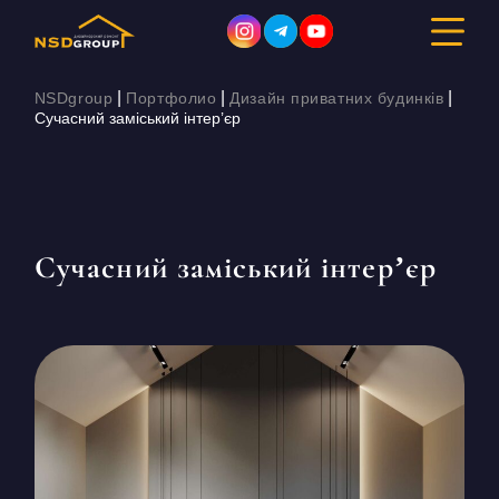
|
|
|
NSDgroup
Портфолио
Дизайн приватних будинків
Сучасний заміський інтер’єр
ДИЗАЙН ІНТЕР’ЄРУ
РЕМОНТ
Сучасний заміський інтер’єр
БУДІВНИЦТВО
ПОРТФОЛІО
ВАРТІСТЬ
ПРО КОМПАНІЮ