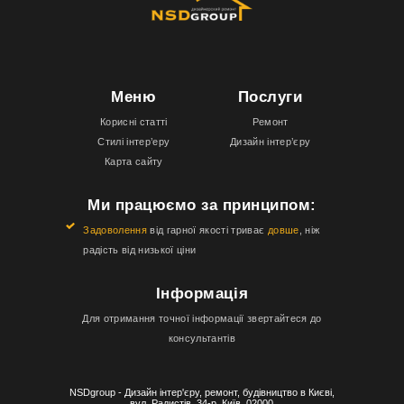
Меню
Послуги
Корисні статті
Ремонт
Стилі інтер’еру
Дизайн інтер’єру
Карта сайту
Ми працюємо за принципом:
Задоволення
від гарної якості триває
довше
, ніж
радість від низької ціни
Інформація
Для отримання точної інформації звертайтеся до
консультантів
NSDgroup - Дизайн інтер'єру, ремонт, будівництво в Києві,
вул. Радистів, 34-р, Київ, 02000