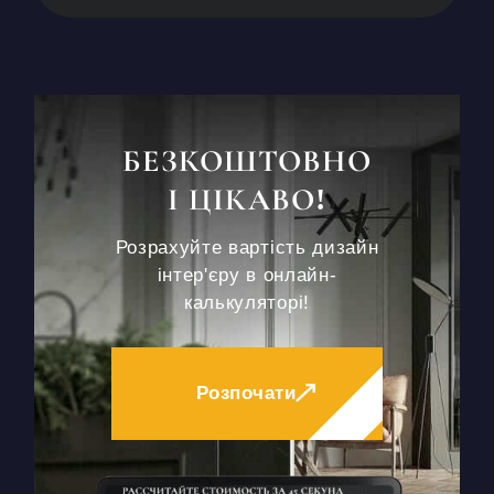
БЕЗКОШТОВНО
І ЦІКАВО!
Розрахуйте вартість дизайн
інтер'єру в онлайн-
калькуляторі!
Розпочати