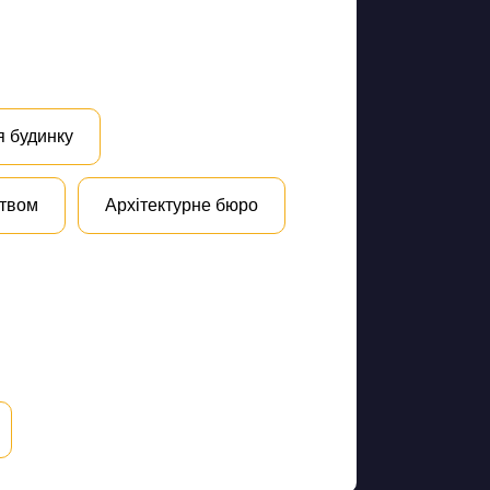
я будинку
цтвом
Архітектурне бюро