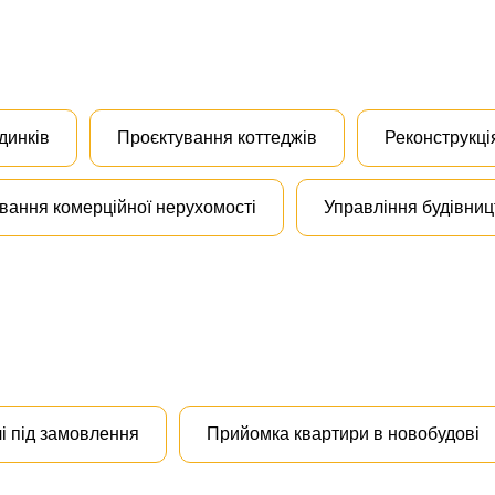
динків
Проєктування коттеджів
Реконструкці
вання комерційної нерухомості
Управління будівни
і під замовлення
Прийомка квартири в новобудові