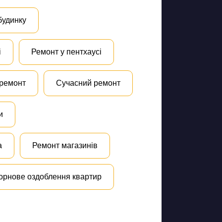
будинку
і
Ремонт у пентхаусі
 ремонт
Сучасний ремонт
и
а
Ремонт магазинів
орнове оздоблення квартир