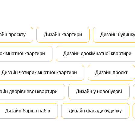
айн проєкту
Дизайн квартири
Дизайн будинк
окімнатної квартири
Дизайн двокімнатної квартири
Дизайн чотирикімнатної квартири
Дизайн проєкт
айн дворівневої квартири
Дизайн у новобудові
Дизайн барів і пабів
Дизайн фасаду будинку