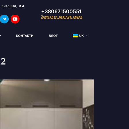
 питання,
ми
+380671500551
Замовити дзвінок зараз
КОНТАКТИ
БЛОГ
UK
RU
м2
тримай знижку