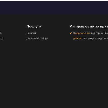
Послуги
Ми працюємо за при
ті
Ремонт
Задоволення
від гарної як
еру
Дизайн інтер’єру
довше
, ніж радість від низ