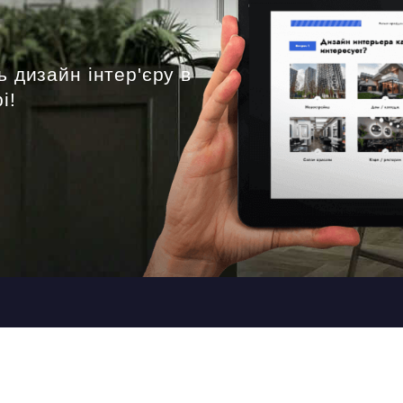
ь дизайн інтер'єру в
і!