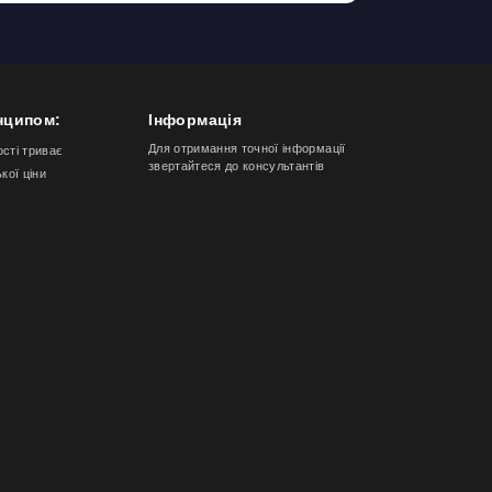
нципом:
Інформація
Для отримання точної інформації
ості триває
звертайтеся до консультантів
ької ціни