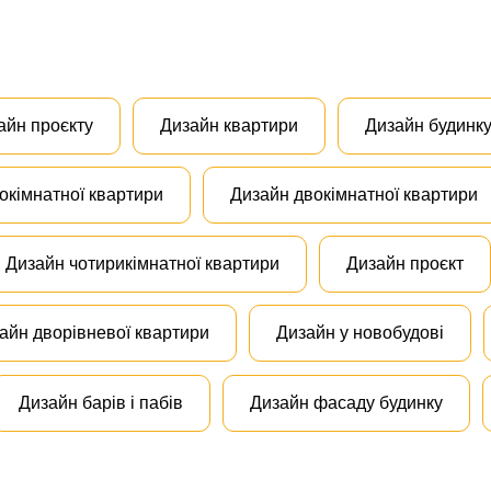
айн проєкту
Дизайн квартири
Дизайн будинк
окімнатної квартири
Дизайн двокімнатної квартири
Дизайн чотирикімнатної квартири
Дизайн проєкт
айн дворівневої квартири
Дизайн у новобудові
Дизайн барів і пабів
Дизайн фасаду будинку