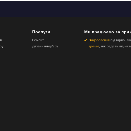
Послуги
Ми працюємо за при
ті
Ремонт
Задоволення
від гарної як
еру
Дизайн інтер’єру
довше
, ніж радість від низ