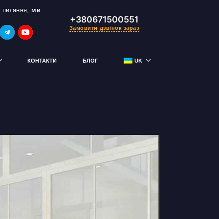
 питання,
ми
+380671500551
Замовити дзвінок зараз
КОНТАКТИ
БЛОГ
UK
RU
тримай знижку