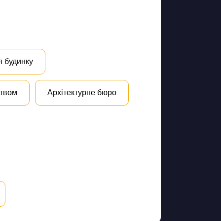
я будинку
цтвом
Архітектурне бюро