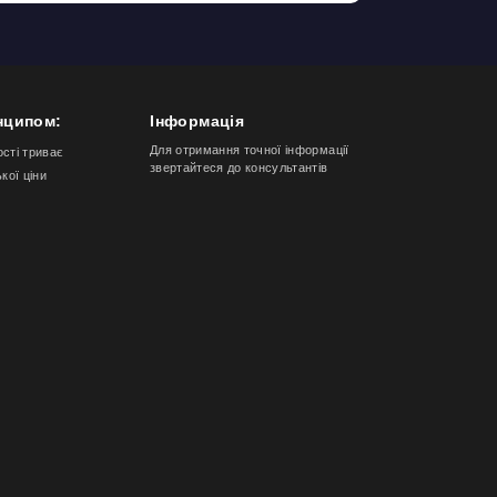
нципом:
Інформація
Для отримання точної інформації
ості триває
звертайтеся до консультантів
ької ціни