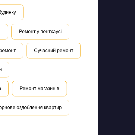
будинку
і
Ремонт у пентхаусі
 ремонт
Сучасний ремонт
и
а
Ремонт магазинів
орнове оздоблення квартир