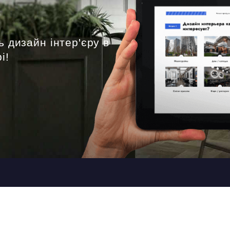
ь дизайн інтер'єру в
і!