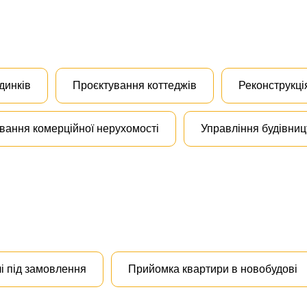
динків
Проєктування коттеджів
Реконструкці
вання комерційної нерухомості
Управління будівни
і під замовлення
Прийомка квартири в новобудові