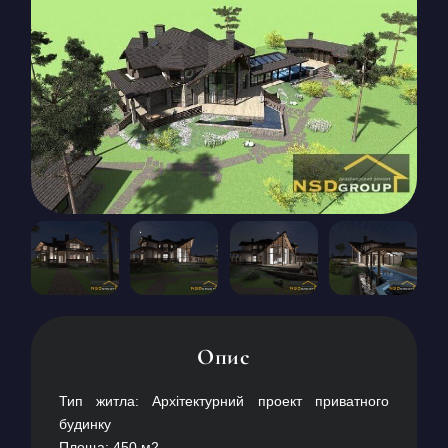
КОНТАКТИ
БЛОГ
UK
RU
+380671500551
Замовити дзвінок зараз
Опис
Тип житла: Архітектурний проект приватного
будинку
Площа: 450 м2