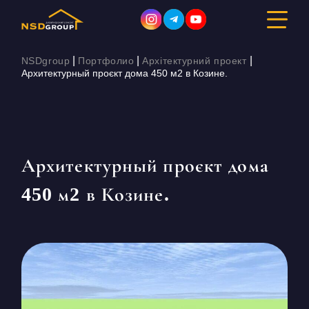
|
|
|
NSDgroup
Портфолио
Архітектурний проект
Архитектурный проєкт дома 450 м2 в Козине.
ДИЗАЙН ІНТЕР’ЄРУ
РЕМОНТ
Архитектурный проєкт дома
БУДІВНИЦТВО
450 м2 в Козине.
ПОРТФОЛІО
ВАРТІСТЬ
ПРО КОМПАНІЮ